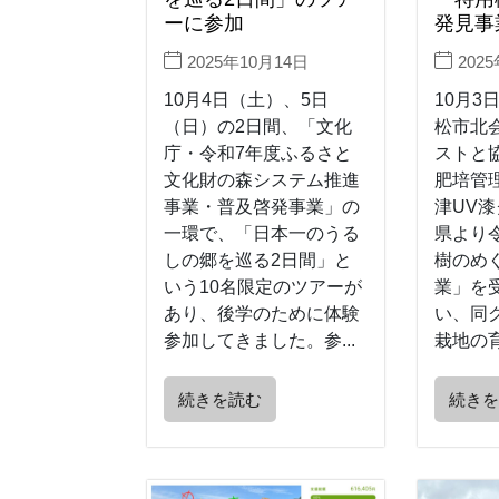
ーに参加
発見事
2025年10月14日
202
10月4日（土）、5日
10月3
（日）の2日間、「文化
松市北
庁・令和7年度ふるさと
ストと
文化財の森システム推進
肥培管
事業・普及啓発事業」の
津UV
一環で、「日本一のうる
県より
しの郷を巡る2日間」と
樹のめ
いう10名限定のツアーが
業」を
あり、後学のために体験
い、同
参加してきました。参...
栽地の育
続きを読む
続き