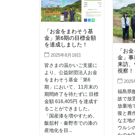
「お金をまわそう基
金」第6期の目標金額
を達成しました！
「お金
2025年8月18日
金」事
来訪、
皆さまの温かいご支援に
視察！
より、公益財団法人お金
をまわそう基金「第6
202
期」において、11月末の
福島県
期間終了を待たずに 目標
故で放
金額 616,405円 を達成す
放棄地
ることができました。
復と農
「国産漆を増やすため、
な土地
飯舘村・秦野市での漆の
ウルシ
産地化を目...
たのが2