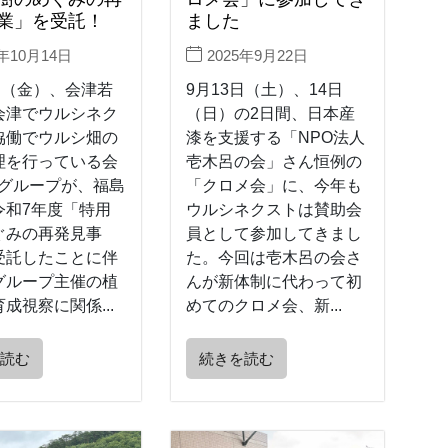
業」を受託！
ました
5年10月14日
2025年9月22日
日（金）、会津若
9月13日（土）、14日
会津でウルシネク
（日）の2日間、日本産
協働でウルシ畑の
漆を支援する「NPO法人
理を行っている会
壱木呂の会」さん恒例の
漆グループが、福島
「クロメ会」に、今年も
令和7年度「特用
ウルシネクストは賛助会
ぐみの再発見事
員として参加してきまし
受託したことに伴
た。今回は壱木呂の会さ
グループ主催の植
んが新体制に代わって初
成視察に関係...
めてのクロメ会、新...
を読む
続きを読む