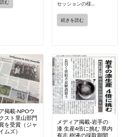
を読む
セッションの様...
続きを読む
ア掲載-NPOウ
クスト里山部門
メディア掲載-岩手の
賞を受賞（ジャ
漆 生産4倍に挑む 県内
イムズ）
有志 樹液の採取期間