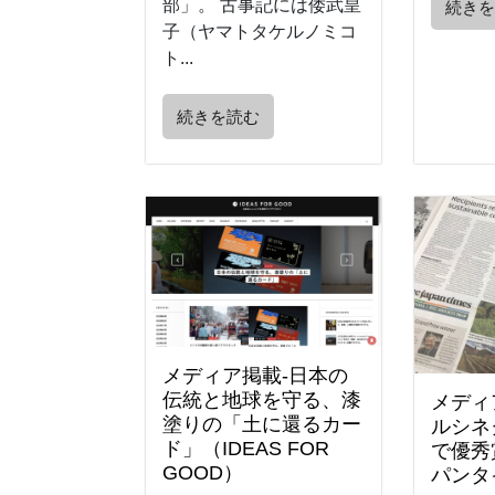
部」。 古事記には倭武皇
続き
子（ヤマトタケルノミコ
ト...
続きを読む
メディア掲載-日本の
伝統と地球を守る、漆
メディ
塗りの「土に還るカー
ルシネ
ド」（IDEAS FOR
で優秀
GOOD）
パンタ