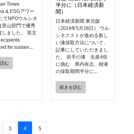
an Times
半分に（日本経済新
ama & ESGアワー
聞）
9にてNPOウルシネ
日本経済新聞 東北版
は里山部門で優秀
（2019年5月28日） ウル
賞しました。 英文
シネクストが進める新し
ipients
い漆採取方法について、
ed for sustain...
記事にしていただきまし
た。 岩手の漆 生産4倍
を読む
に挑む 県内有志、樹液
の採取期間半分に...
続きを読む
3
4
5