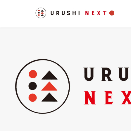
コ
ナ
ン
ビ
テ
ゲ
ン
ー
ツ
シ
へ
ョ
ス
ン
キ
に
ッ
移
プ
動