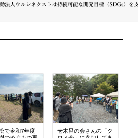
松で令和7年度
壱木呂の会さんの「ク
樹のめぐみの再
ロメ会」に参加してき