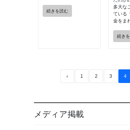
多大な
続きを読む
ている
金をまわ
続き
‹
1
2
3
4
メディア掲載