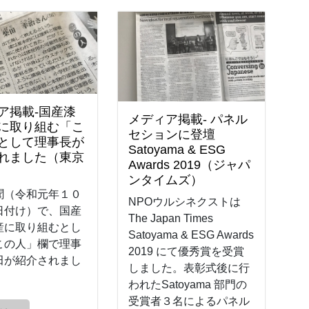
ア掲載-国産漆
メディア掲載- パネル
に取り組む「こ
セションに登壇
として理事長が
Satoyama & ESG
れました（東京
Awards 2019（ジャパ
ンタイムズ）
聞（令和元年１０
NPOウルシネクストは
日付け）で、国産
The Japan Times
産に取り組むとし
Satoyama & ESG Awards
この人」欄で理事
2019 にて優秀賞を受賞
田が紹介されまし
しました。表彰式後に行
われたSatoyama 部門の
受賞者３名によるパネル