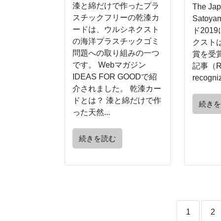
漆と綿だけで作ったプラ
The Jap
スチックフリーの乾漆カ
Satoy
ードは、ウルシネクスト
ド201
の海洋プラスチックゴミ
クスト
問題への取り組みの一つ
賞を受
です。 Webマガジン
記事（Rec
IDEAS FOR GOODで紹
recogniz
介されました。 乾漆カー
ドとは？ 漆と綿だけで作
続き
った天然...
続きを読む
1
2