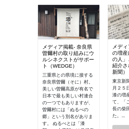
メディ
メディア掲載- 奈良県
の増産
曽爾村の取り組みにウ
の人」
ルシネクストがサポー
紹介さ
ト（WEDGE）
新聞）
三重県との県境に接する
東京新
奈良県曽爾（そに）村。
月２５
美しい曽爾高原が有名で
漆の増
日本で最も美しい村連合
て、「
の一つでもありますが、
長の柴
曽爾村には「ぬるべの
た。...
郷」という別名がありま
す。 ぬるべとは「漆