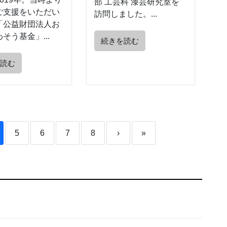
部 工芸科 漆芸研究室を
ご支援をいただい
訪問しました。...
「公益財団法人お
そう基金」...
続きを読む
を読む
5
6
7
8
›
»