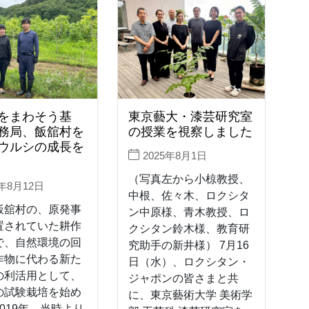
をまわそう基
東京藝大・漆芸研究室
務局、飯舘村を
の授業を視察しました
ウルシの成長を
2025年8月1日
（写真左から小椋教授、
5年8月12日
中根、佐々木、ロクシタ
飯舘村の、原発事
ン中原様、青木教授、ロ
置されていた耕作
クシタン鈴木様、教育研
で、自然環境の回
究助手の新井様） 7月16
作物に代わる新た
日（水）、ロクシタン・
の利活用として、
ジャポンの皆さまと共
の試験栽培を始め
に、東京藝術大学 美術学
019年。当時より