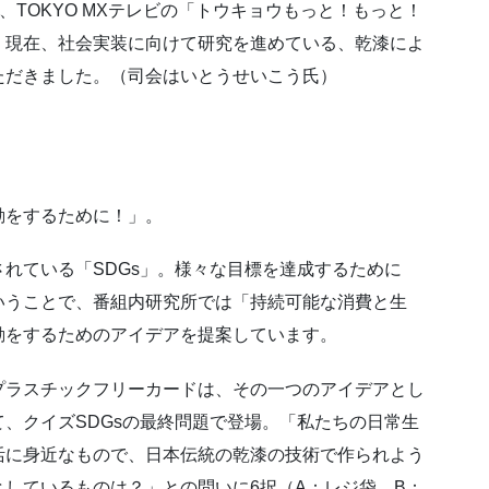
放送＞、TOKYO MXテレビの「トウキョウもっと！もっと！
、現在、社会実装に向けて研究を進めている、乾漆によ
ただきました。（司会はいとうせいこう氏）
動をするために！」。
れている「SDGs」。様々な目標を達成するために
いうことで、番組内研究所では「持続可能な消費と生
動をするためのアイデアを提案しています。
プラスチックフリーカードは、その一つのアイデアとし
て、クイズSDGsの最終問題で登場。「私たちの日常生
活に身近なもので、日本伝統の乾漆の技術で作られよう
としているものは？」との問いに6択（A：レジ袋、B：