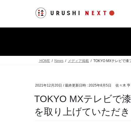
コ
ナ
ン
ビ
テ
ゲ
ン
ー
ツ
シ
へ
ョ
ス
ン
キ
に
ッ
移
HOME
News
メディア掲載
TOKYO MXテレビ
プ
動
2021年12月20日
/ 最終更新日時 :
2025年8月5日
佐々木 亨
TOKYO MXテレビ
を取り上げていただき