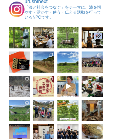
urushinext
「漆と社会をつなぐ」をテーマに、漆を増
やす・活かす・使う・伝える活動を行って
いるNPOです。