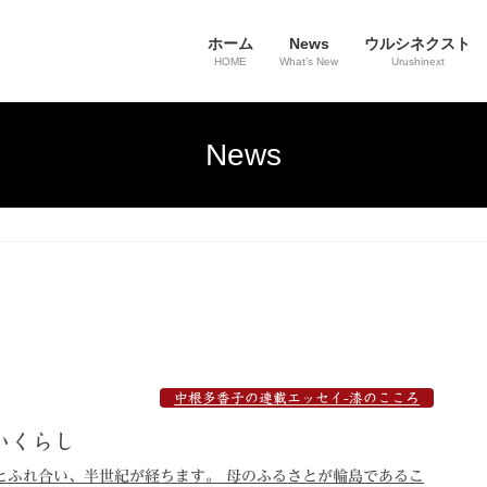
ホーム
News
ウルシネクスト
HOME
What’s New
Urushinext
News
中根多香子の連載エッセイ-漆のこころ
いくらし
漆とふれ合い、半世紀が経ちます。 母のふるさとが輪島であるこ