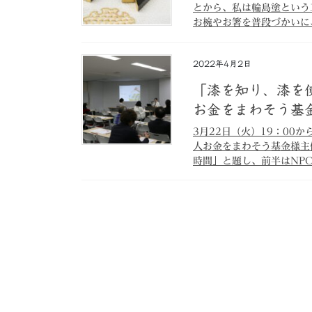
とから、私は輪島塗という
お椀やお箸を普段づかいに、
2022年4月2日
「漆を知り、漆を使
お金をまわそう基
3月22日（火）19：0
人お金をまわそう基金様主
時間」と題し、前半はNPO