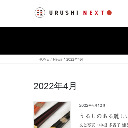
コ
ナ
ン
ビ
テ
ゲ
ン
ー
ツ
シ
へ
ョ
ス
ン
キ
に
ッ
移
HOME
News
2022年4月
プ
動
2022年4月
2022年4月12日
うるしのある麗し
文と写真：中根 多香子 