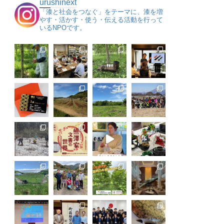
urushinext
「漆と社会をつなぐ」をテーマに、漆を増
やす・活かす・使う・伝える活動を行って
いるNPOです。