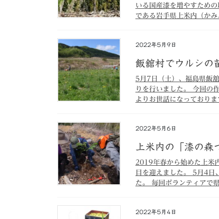
いる国産漆を増やすための
である岩手県上米内（かみよ
2022年5月9日
飯舘村でウルシの
5月7日（土）、福島県飯
りを行いました。 今回の
よりお世話になっております
2022年5月6日
上米内の「漆の森
2019年春から始めた上
目を迎えました。 5月4
た。 毎回ボランティアで県
2022年5月4日