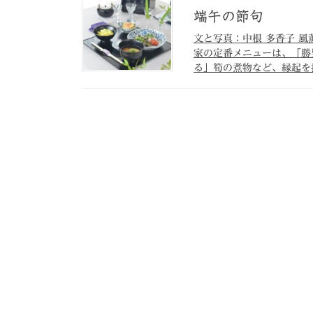
端午の節句
文と写真：中根 多香子 
家の定番メニューは、「勝
る」筍の煮物など、縁起を担