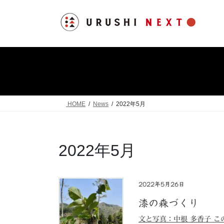
コ
ナ
ン
ビ
テ
ゲ
ン
ー
ツ
シ
へ
ョ
ス
ン
キ
に
ッ
移
HOME
News
2022年5月
プ
動
2022年5月
2022年5月26日
漆の森づくり
文と写真：中根 多香子 