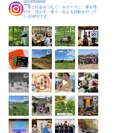
urushinext
「漆と社会をつなぐ」をテーマに、漆を増
やす・活かす・使う・伝える活動を行って
いるNPOです。