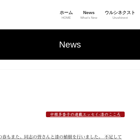
ホーム
News
ウルシネクスト
HOME
What’s New
Urushinext
News
中根多香子の連載エッセイ-漆のこころ
この春もまた、同志の皆さんと漆の植樹を行いました。 不足して