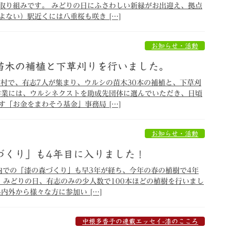
取り組みです。 みどりの日にふさわしい新緑がお出迎え、拠点
ない）駅近くには八重桜も咲き […]
お知らせ・活動
苗木の補植と下草刈りを行いました。
舘村で、有志7人が集まり、ウルシの苗木30本の補植と、下草刈
作業には、ウルシネクストを助成先団体に選んでいただき、日頃
「お金をまわそう基金」事務局 […]
お知らせ・活動
づくり」も4年目に入りました！
米内での「漆の森づくり」も早3年が経ち、今年の春の植樹で4年
日、みどりの日、有志のみの少人数で100本ほどの植樹を行いまし
内外から様々な方に参加い […]
中根多香子の連載エッセイ-漆のこころ