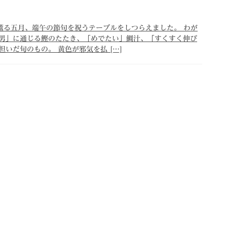
風薫る五月、端午の節句を祝うテーブルをしつらえました。 わが
男」に通じる鰹のたたき、「めでたい」鯛汁、「すくすく伸び
いだ旬のもの。 黄色が邪気を払 […]