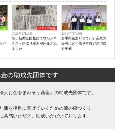
・活動
メディア掲載
お知らせ・活動
2023年2月10日
2021年7月24日
朝日新聞全国版にてウルシネ
岩手県紫波町とウルシ産業の
樹イベ
クストの取り組みが紹介され
振興に関する基本協定調印式
ました
を実施
基金の助成先団体です
法人お金をまわそう基金」の助成先団体です。
た漆を後世に繋げていくための漆の森づくり、
に共感いただき、助成いただいております。