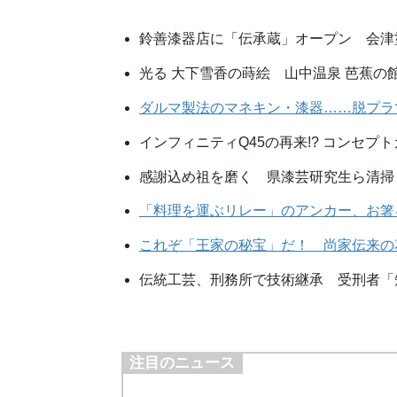
鈴善漆器店に「伝承蔵」オープン 会津
光る 大下雪香の蒔絵 山中温泉 芭蕉の
ダルマ製法のマネキン・漆器……脱プラ
インフィニティQ45の再来!? コンセプ
感謝込め祖を磨く 県漆芸研究生ら清掃
「料理を運ぶリレー」のアンカー、お箸
これぞ「王家の秘宝」だ！ 尚家伝来の
伝統工芸、刑務所で技術継承 受刑者「
注目のニュース