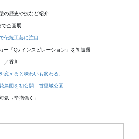
塗の歴史や技など紹介
館で企画展
で伝統工芸に注目
トカー「Qs インスピレーション」を初披露
 ／香川
を変えると味わいも変わる。
花鳥図を初公開 首里城公園
短気→辛抱強く」