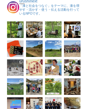
urushinext
「漆と社会をつなぐ」をテーマに、漆を増
やす・活かす・使う・伝える活動を行って
いるNPOです。