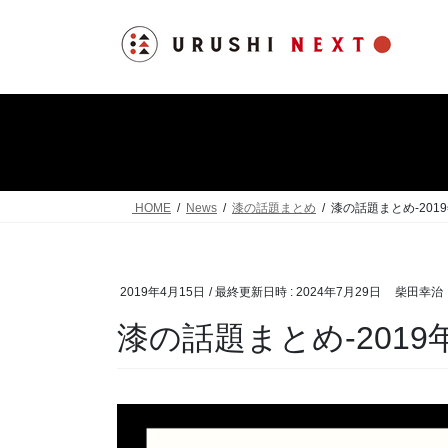
コ
ナ
ン
ビ
テ
ゲ
ン
ー
ツ
シ
へ
ョ
ス
ン
キ
に
ッ
移
HOME
News
漆の話題まとめ
漆の話題まとめ-2019
プ
動
2019年4月15日
/ 最終更新日時 :
2024年7月29日
柴田幸治
漆の話題まとめ-2019