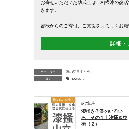
お寄せいただいた助成金は、相模漆の復活
きます。
皆様からのご寄付、ご支援をよろしくお願
詳細・
漆の話題まとめ
カテゴリー
newsclip
タグ
漆文化の資料館
前の記事
漆掻き作業のいろい
ろ その１｜漆掻き技
術（２）