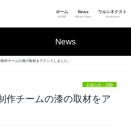
ホーム
News
ウルシネクスト
HOME
What’s New
Urushinext
News
像制作チームの漆の取材をアテンドしました。
お知らせ・活動
制作チームの漆の取材をア