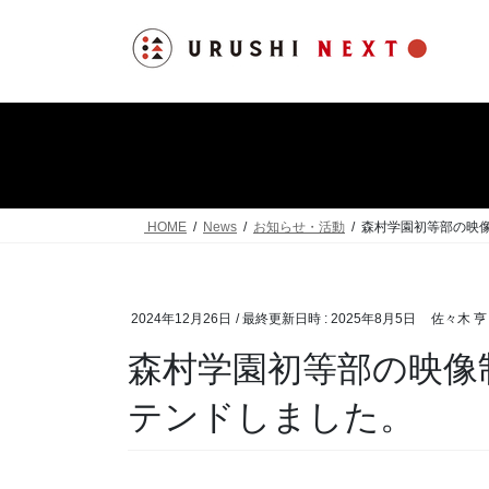
コ
ナ
ン
ビ
テ
ゲ
ン
ー
ツ
シ
へ
ョ
ス
ン
キ
に
ッ
移
HOME
News
お知らせ・活動
森村学園初等部の映
プ
動
2024年12月26日
/ 最終更新日時 :
2025年8月5日
佐々木 亨
森村学園初等部の映像
テンドしました。