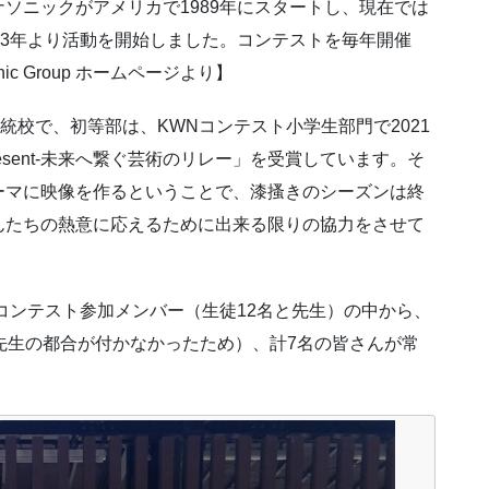
ソニックがアメリカで1989年にスタートし、現在では
03年より活動を開始しました。コンテストを毎年開催
c Group ホームページより】
統校で、初等部は、KWNコンテスト小学生部門で2021
esent-未来へ繋ぐ芸術のリレー」を受賞しています。そ
ーマに映像を作るということで、漆搔きのシーズンは終
んたちの熱意に応えるために出来る限りの協力をさせて
はコンテスト参加メンバー（生徒12名と先生）の中から、
先生の都合が付かなかったため）、計7名の皆さんが常