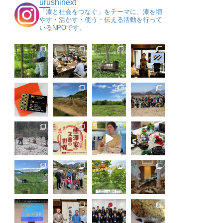
urushinext
「漆と社会をつなぐ」をテーマに、漆を増
やす・活かす・使う・伝える活動を行って
いるNPOです。