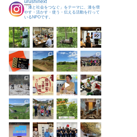
urushinext
「漆と社会をつなぐ」をテーマに、漆を増
やす・活かす・使う・伝える活動を行って
いるNPOです。