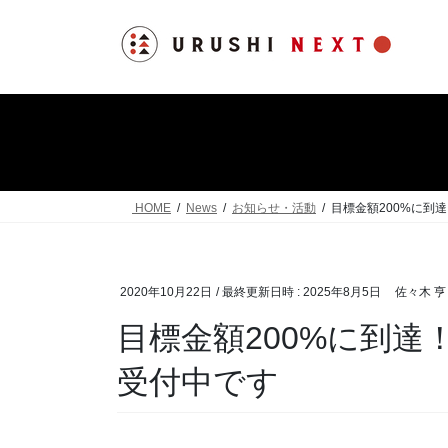
コ
ナ
ン
ビ
テ
ゲ
ン
ー
ツ
シ
へ
ョ
ス
ン
キ
に
ッ
移
HOME
News
お知らせ・活動
目標金額200%に到
プ
動
2020年10月22日
/ 最終更新日時 :
2025年8月5日
佐々木 亨
目標金額200%に到
受付中です