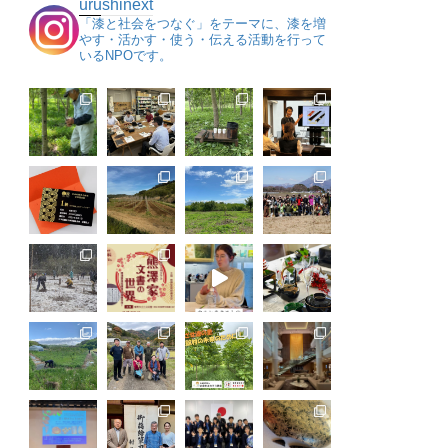
urushinext
「漆と社会をつなぐ」をテーマに、漆を増
やす・活かす・使う・伝える活動を行って
いるNPOです。