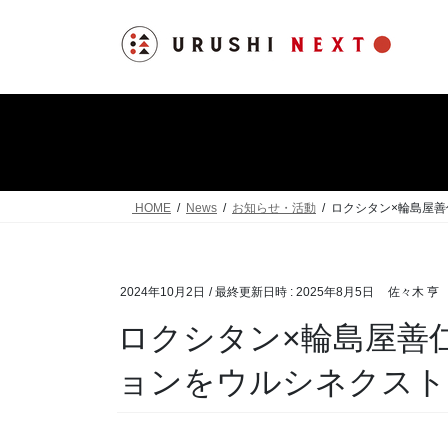
コ
ナ
ン
ビ
テ
ゲ
ン
ー
ツ
シ
へ
ョ
ス
ン
キ
に
ッ
移
HOME
News
お知らせ・活動
ロクシタン×輪島屋
プ
動
2024年10月2日
/ 最終更新日時 :
2025年8月5日
佐々木 亨
ロクシタン×輪島屋善
ョンをウルシネクスト