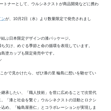
パートナーとして、ウルシネクストが商品開発などに携わ
イン
が、10月2日（水）より数量限定で発売されまし
が結ぶ日本限定デザインの漆パッケージ。
満ち欠け、めぐる季節と命の循環を表現しています。
輪島塗カップも限定発売中です。
／
どこかで見かけたら、ぜひ漆の里 輪島に想いを馳せてい
を継承したい、「職人技術」を世に広めることで次世代
じ。「漆と社会を繋ぐ」ウルシネクストの活動とロクシ
を込め、「輪島屋善仁」とコラボレーションが実現しま