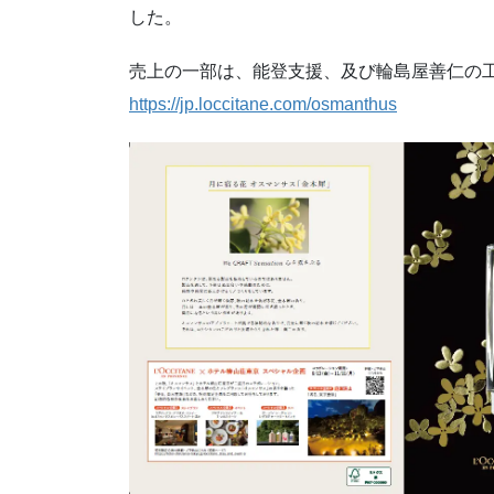
した。
売上の一部は、能登支援、及び輪島屋善仁の
https://jp.loccitane.com/osmanthus