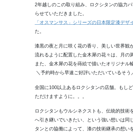
2年越しのこの取り組み、ロクシタンの協力
らせていただきました。
「オスマンサス」シリーズの日本限定漆デザ
た。
漆黒の夜と月に咲く花の香り、美しい世界観
流れるように配置した金木犀の花々は、月の
また、金木犀の花を蒔絵で描いたオリジナル
⁡ ＼予約時から早速ご好評いただいているそう
全国に100以上あるロクシタンの店舗。もし
ただけますように。。。
ロクシタンもウルシネクストも、伝統的技術
へ引き継いでいきたい、という強い想いは同
タンとの協働によって、漆の技術継承の想い