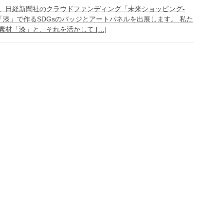
、日経新聞社のクラウドファンディング「未来ショッピング-
「漆」で作るSDGsのバッジとアートパネルを出展します。 私た
材「漆」と、それを活かして […]