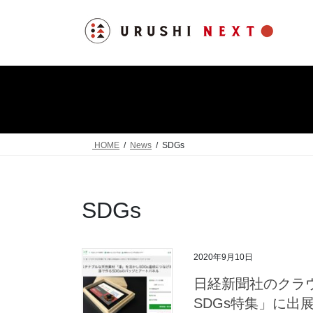
コ
ナ
ン
ビ
テ
ゲ
ン
ー
ツ
シ
へ
ョ
ス
ン
キ
に
ッ
移
HOME
News
SDGs
プ
動
SDGs
2020年9月10日
日経新聞社のクラ
SDGs特集」に出