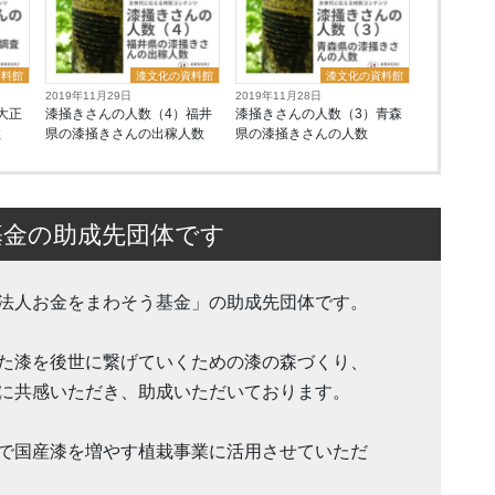
資料館
漆文化の資料館
漆文化の資料館
2019年11月29日
2019年11月28日
大正
漆掻きさんの人数（4）福井
漆掻きさんの人数（3）青森
数
県の漆掻きさんの出稼人数
県の漆掻きさんの人数
基金の助成先団体です
法人お金をまわそう基金」の助成先団体です。
た漆を後世に繋げていくための漆の森づくり、
に共感いただき、助成いただいております。
で国産漆を増やす植栽事業に活用させていただ