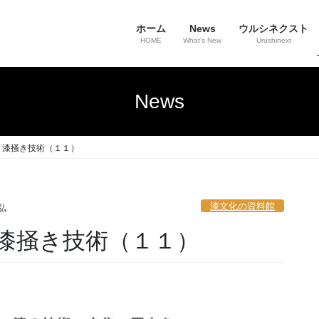
ホーム
News
ウルシネクスト
HOME
What’s New
Urushinext
News
｜漆掻き技術（１１）
漆文化の資料館
弘
漆掻き技術（１１）