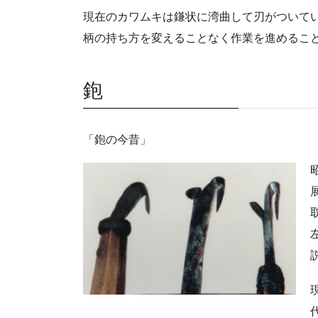
現在のカワムキは鎌状に湾曲して刃がついて
柄の持ち方を変えることなく作業を進めるこ
鉋
「鉋の今昔」