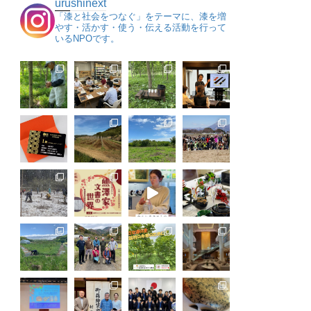
urushinext
「漆と社会をつなぐ」をテーマに、漆を増
やす・活かす・使う・伝える活動を行って
いるNPOです。