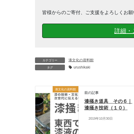
皆様からのご寄付、ご支援をよろしくお願
詳細・
漆文化の資料館
カテゴリー
urushikaki
タグ
漆文化の資料館
前の記事
漆掻き道具 その６｜
漆掻き技術（１０）
2019年10月30日