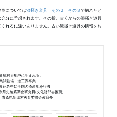
改良については
漆掻き道具 その２
，
その３
で触れたと
は充分に予想されます。その折、古くからの漆掻き道具
てくれるに違いありません。古い漆掻き道具の情報をお
新郷村谷地中に生まれる。
業試験場 漆工課卒業
り夏休み中に全国の漆産地を行脚
森県史編纂調査研究員(文化財部会推薦)
月 青森県新郷村教育委員会教育長