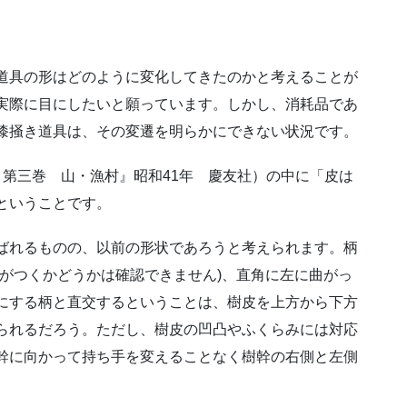
道具の形はどのように変化してきたのかと考えることが
実際に目にしたいと願っています。しかし、消耗品であ
漆掻き道具は、その変遷を明らかにできない状況です。
 第三巻 山・漁村』昭和41年 慶友社）の中に「皮は
ということです。
ばれるものの、以前の形状であろうと考えられます。柄
刃がつくかどうかは確認できません)、直角に左に曲がっ
にする柄と直交するということは、樹皮を上方から下方
られるだろう。ただし、樹皮の凹凸やふくらみには対応
幹に向かって持ち手を変えることなく樹幹の右側と左側