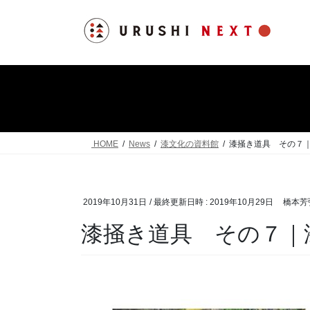
コ
ナ
ン
ビ
テ
ゲ
ン
ー
ツ
シ
へ
ョ
ス
ン
キ
に
ッ
移
HOME
News
漆文化の資料館
漆掻き道具 その７
プ
動
2019年10月31日
/ 最終更新日時 :
2019年10月29日
橋本芳
漆掻き道具 その７｜