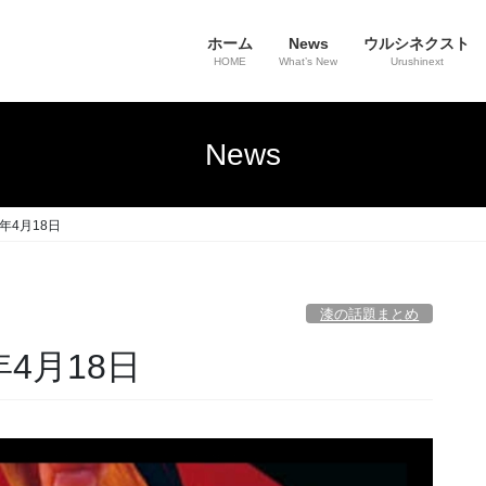
ホーム
News
ウルシネクスト
HOME
What’s New
Urushinext
News
年4月18日
漆の話題まとめ
年4月18日