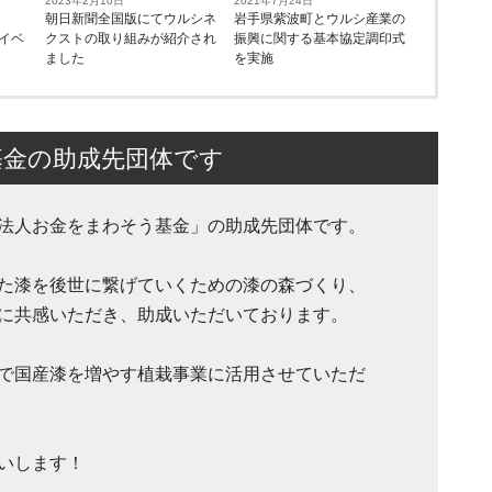
2023年2月10日
2021年7月24日
朝日新聞全国版にてウルシネ
岩手県紫波町とウルシ産業の
樹イベ
クストの取り組みが紹介され
振興に関する基本協定調印式
ました
を実施
基金の助成先団体です
法人お金をまわそう基金」の助成先団体です。
た漆を後世に繋げていくための漆の森づくり、
に共感いただき、助成いただいております。
で国産漆を増やす植栽事業に活用させていただ
いします！