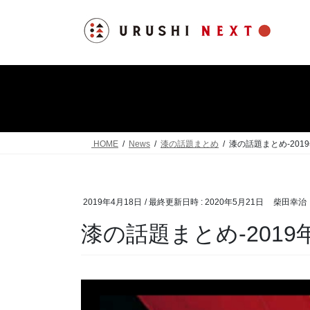
コ
ナ
ン
ビ
テ
ゲ
ン
ー
ツ
シ
へ
ョ
ス
ン
キ
に
ッ
移
HOME
News
漆の話題まとめ
漆の話題まとめ-2019
プ
動
2019年4月18日
/ 最終更新日時 :
2020年5月21日
柴田幸治
漆の話題まとめ-2019