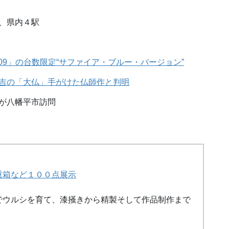
、県内４駅
09」の台数限定“サファイア・ブルー・バージョン”
吉の「大仏」手がけた仏師作と判明
が八幡平市訪問
重箱など１００点展示
でウルシを育て、漆掻きから精製そして作品制作まで