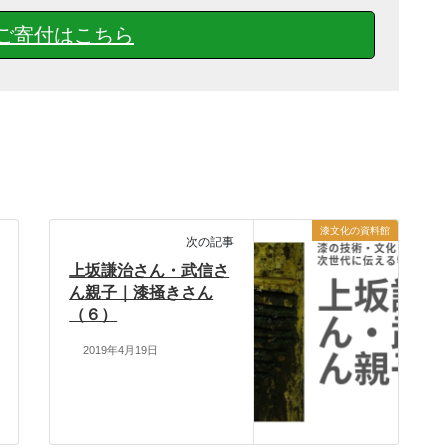
ご寄付はこちら
漆文化の資料館
次の記事
上坂謙治さん・武信さ
ん親子｜漆掻きさん
（６）
2019年4月19日