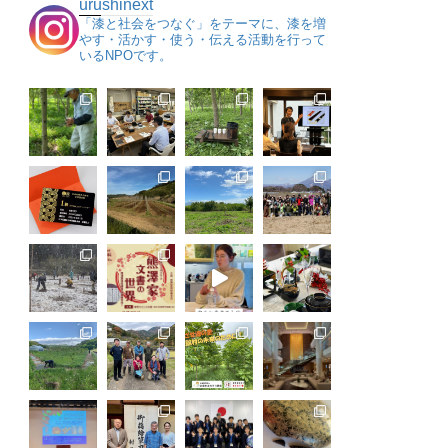
urushinext
「漆と社会をつなぐ」をテーマに、漆を増
やす・活かす・使う・伝える活動を行って
いるNPOです。